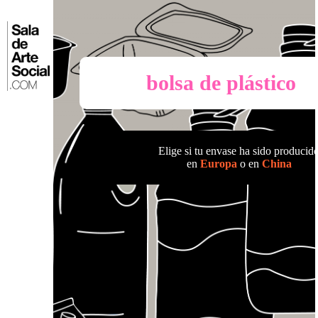
Saltar
al
⌂
contenido
bolsa de plástico
Elige si tu envase ha sido producid
en
Europa
o en
China