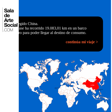
Saltar
al
⌂
contenido
Has elegido China.
Tu envase ha recorrido 19.083,01 km en un barco
carguero para poder llegar al destino de consumo.
continúa mi viaje >