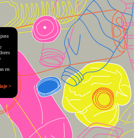
 para
e
dores
n
an en
iaje >