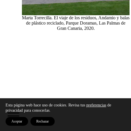
Marta Torrecilla. El viaje de los residuos, Andamio y balas
de plástico reciclado, Parque Doramas, Las Palmas de
Gran Canaria, 2020.
Copyright © 2026 - Modo Cultura -
Aviso legal
-
Esta página web hace uso de cookies. Revisa tus
preferencias
de
Política de privacidad
-
Política de cookies
privacidad para conocerlas.
Aceptar
Rechazar