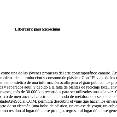
Laboratorio para Microclimas
como una de las jóvenes promesas del arte contemporáneo canario. Arti
problema de la producción y consumo de plástico. Con “El viaje de los r
amiento estético de una información oculta para el gran público: los p
 separados aquí, y debido a la falta de plantas de reciclaje local, envia
s envases, más de 30.000 km recorridos para ser utilizados una sola ve
arco de mercancías. La estructura a modo de metáfora de ese contenedor,
aladeArteSocial.COM, permitirá descubrir el viaje que hacen los envase
bjeto de su elección (una bolsa de plástico, un envase de yogur, un cubier
 como residuo al lugar dónde se produjo, regresar al lugar dónde se gene