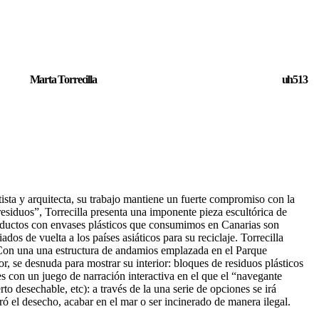
Marta Torrecilla
uh513
sta y arquitecta, su trabajo mantiene un fuerte compromiso con la
esiduos”, Torrecilla presenta una imponente pieza escultórica de
roductos con envases plásticos que consumimos en Canarias son
dos de vuelta a los países asiáticos para su reciclaje. Torrecilla
z. Con una una estructura de andamios emplazada en el Parque
 se desnuda para mostrar su interior: bloques de residuos plásticos
s con un juego de narración interactiva en el que el “navegante
to desechable, etc): a través de la una serie de opciones se irá
ró el desecho, acabar en el mar o ser incinerado de manera ilegal.