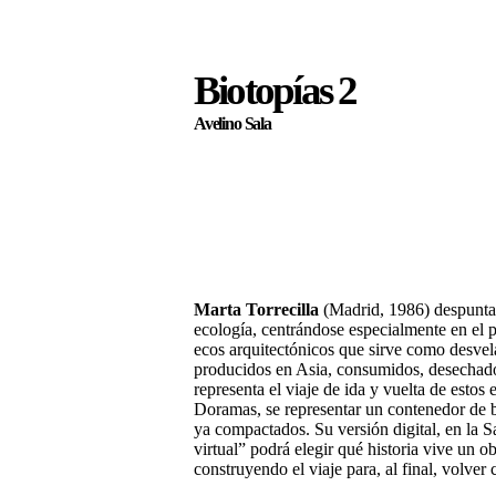
Saltar
al
contenido
Biotopías 2
⌂
Avelino Sala
Marta Torrecilla
(Madrid, 1986) despunta 
ecología, centrándose especialmente en el 
ecos arquitectónicos que sirve como desvel
producidos en Asia, consumidos, desechados y
representa el viaje de ida y vuelta de esto
Doramas, se representar un contenedor de b
ya compactados. Su versión digital, en la S
virtual” podrá elegir qué historia vive un o
construyendo el viaje para, al final, volver