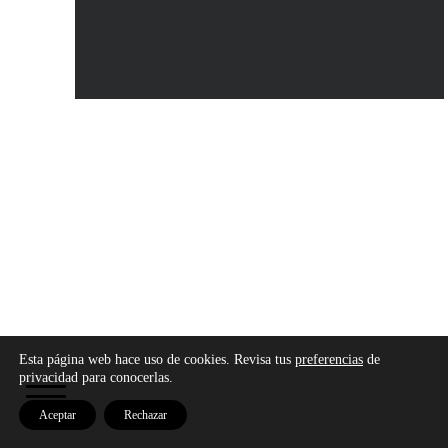
Copyright © 2026 - Modo Cultura -
Aviso legal
-
Esta página web hace uso de cookies. Revisa tus
preferencias
de
Política de privacidad
-
Política de cookies
privacidad para conocerlas.
Aceptar
Rechazar