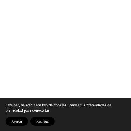
Copyright © 2026 - Modo Cultura -
Aviso legal
-
Esta página web hace uso de cookies. Revisa tus
preferencias
de
Política de privacidad
-
Política de cookies
privacidad para conocerlas.
Aceptar
Rechazar