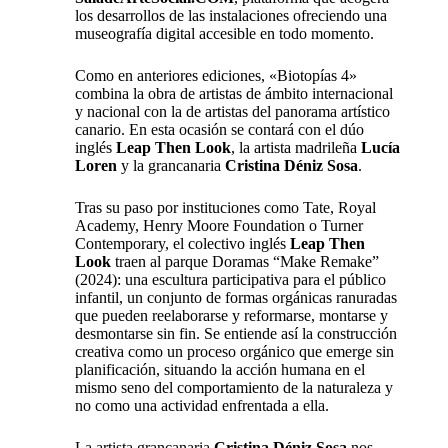
los desarrollos de las instalaciones ofreciendo una
museografía digital accesible en todo momento.
Como en anteriores ediciones, «Biotopías 4»
combina la obra de artistas de ámbito internacional
y nacional con la de artistas del panorama artístico
canario. En esta ocasión se contará con el dúo
inglés
Leap Then Look
, la artista madrileña
Luc
í
a
Loren
y la grancanaria
Cristina D
é
niz Sosa
.
Tras su paso por instituciones como Tate, Royal
Academy, Henry Moore Foundation o Turner
Contemporary, el colectivo inglés
Leap Then
Look
traen al parque Doramas “Make Remake”
(2024): una escultura participativa para el público
infantil, un conjunto de formas orgánicas ranuradas
que pueden reelaborarse y reformarse, montarse y
desmontarse sin fin. Se entiende así la construcción
creativa como un proceso orgánico que emerge sin
planificación, situando la acción humana en el
mismo seno del comportamiento de la naturaleza y
no como una actividad enfrentada a ella.
La artista grancanaria
Cristina D
é
niz Sosa
nos