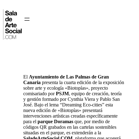
Saltar
al
contenido
⌂
El
Ayuntamiento de Las Palmas de Gran
Canaria
presenta la cuarta edición de la exposición
sobre arte y ecología «Biotopías», proyecto
comisariado por
PSJM
, equipo de creación, teoría
y gestión formado por Cynthia Viera y Pablo San
José. Bajo el lema “Dreaming Eco-cities” esta
nueva edición de «Biotopías» presentará
intervenciones artísticas creadas específicamente
para el
parque Doramas
que, por medio de
códigos QR grabados en las cartelas sostenibles
situadas en el parque, es extenderán a la
SaladeArteSocial.COM
, plataforma que acogerá