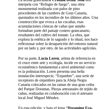
interpela con “Refugio de fuego”, una obra
monumental realizada con palos de pino
procedentes de las cumbres de Gran Canaria,
quemados en los incendios de los últimos años. Una
construcción que evoca a las cucañas, esas
acumulaciones cónicas de cañas que antaño
formaban parte del paisaje costero grancanario,
resultantes del cultivo del tomate. La obra, que
explora la estética de lo sagrado y lo ritual, nos hace
reflexionar sobre la desaparición del entorno natural
por un lado y, por otro, de las actividades agrícolas.
Por su parte,
Luc
í
a Loren
, artista de referencia en
el cruce entre arte y ecología, incide en un servicio
ecosistémico fundamental a nivel ambiental como
es la polinización. Loren presenta una bella
instalación interespecie, “Enjambre”, una serie de
receptores de enjambres para la Abeja Negra
Canaria colocados en las ramas de una gran ceiba
del Parque Doramas. Piezas artesanales de tejido de
cañas, realizadas en colaboración con el artesano
local José Miguel Méndez.
En esta edición, y bajo el lema “
Dreaming Eco-