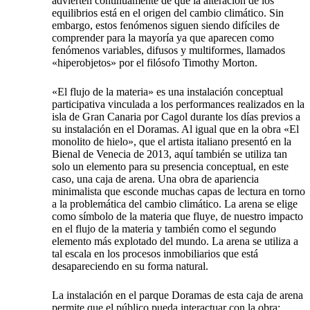
advierten continuamente de que la alteración de los
equilibrios está en el origen del cambio climático. Sin
embargo, estos fenómenos siguen siendo difíciles de
comprender para la mayoría ya que aparecen como
fenómenos variables, difusos y multiformes, llamados
«hiperobjetos» por el filósofo Timothy Morton.
«El flujo de la materia» es una instalación conceptual
participativa vinculada a los performances realizados en la
isla de Gran Canaria por Cagol durante los días previos a
su instalación en el Doramas. Al igual que en la obra «El
monolito de hielo», que el artista italiano presentó en la
Bienal de Venecia de 2013, aquí también se utiliza tan
solo un elemento para su presencia conceptual, en este
caso, una caja de arena. Una obra de apariencia
minimalista que esconde muchas capas de lectura en torno
a la problemática del cambio climático. La arena se elige
como símbolo de la materia que fluye, de nuestro impacto
en el flujo de la materia y también como el segundo
elemento más explotado del mundo. La arena se utiliza a
tal escala en los procesos inmobiliarios que está
desapareciendo en su forma natural.
La instalación en el parque Doramas de esta caja de arena
permite que el público pueda interactuar con la obra: