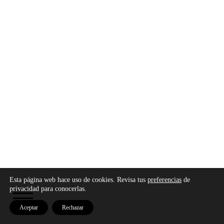
Copyright © 2026 - Modo Cultura -
Aviso legal
-
Esta página web hace uso de cookies. Revisa tus
preferencias
de
Política de privacidad
-
Política de cookies
privacidad para conocerlas.
Aceptar
Rechazar