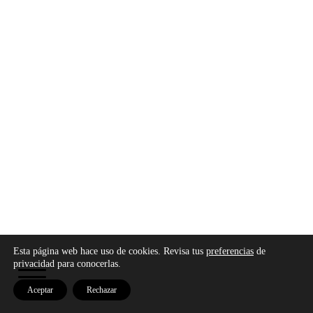
Copyright © 2026 - Modo Cultura -
Aviso legal
-
Esta página web hace uso de cookies. Revisa tus
preferencias
de
Política de privacidad
-
Política de cookies
privacidad para conocerlas.
Aceptar
Rechazar