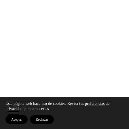
Esta página web hace uso de cookies. Revisa tus
preferencias
de
Copyright © 2026 - Modo Cultura -
Aviso legal
-
privacidad para conocerlas.
Política de privacidad
-
Política de cookies
Aceptar
Rechazar